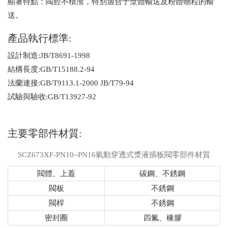
顯著特點：閥腔不積渣，特別適合于漿體輸送及粉體物粒的輸
送。
產品執行標準:
設計制造:JB/T8691-1998
結構長度:GB/T15188.2-94
法蘭連接:GB/T9113.1-2000 JB/T79-94
試驗與驗收:GB/T13927-92
主要零部件材質:
SCZ673XF-PN10~PN16氣動穿透式漿液插板閥零部件材質
閥體、上蓋
碳鋼、不銹鋼
閥板
不銹鋼
閥桿
不銹鋼
密封圈
四氟、橡膠