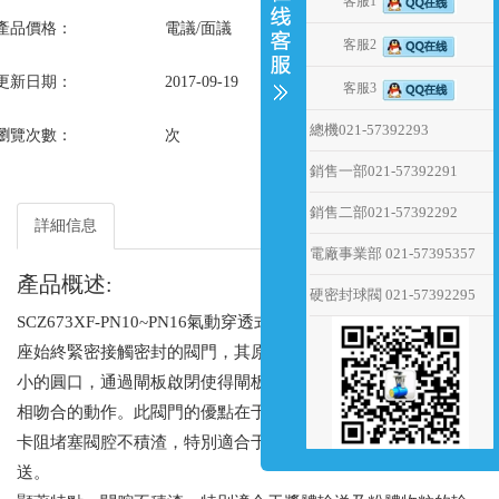
客服1
產品價格：
電議/面議
客服2
更新日期：
2017-09-19
客服3
總機021-57392293
瀏覽次數：
次
銷售一部021-57392291
銷售二部021-57392292
詳細信息
電廠事業部 021-57395357
產品概述:
硬密封球閥 021-57392295
SCZ673XF-PN10~PN16氣動穿透式漿液插板閥是一種閘板與閥
座始終緊密接觸密封的閥門，其原理是閘板上開有一個通徑大
小的圓口，通過閘板啟閉使得閘板上圓口跟通徑做完全脫離和
相吻合的動作。此閥門的優點在于閥體通徑無凹槽，介質不會
卡阻堵塞閥腔不積渣，特別適合于漿體輸送及粉體物粒的輸
送。