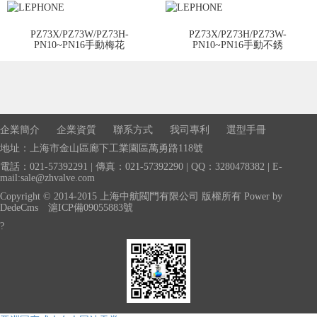
PZ73X/PZ73W/PZ73H-
PZ73X/PZ73H/PZ73W-
PN10~PN16手動梅花
PN10~PN16手動不銹
企業簡介
企業資質
聯系方式
我司專利
選型手冊
地址：上海市金山區廊下工業園區萬勇路118號
電話：021-57392291 | 傳真：021-57392290 | QQ：3280478382 | E-
mail:sale@zhvalve.com
Copyright © 2014-2015 上海中航閥門有限公司 版權所有
Power by
DedeCms
滬ICP備09055883號
?