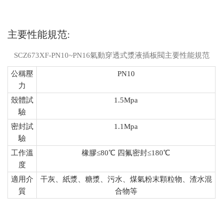
主要性能規范:
SCZ673XF-PN10~PN16氣動穿透式漿液插板閥主要性能規范
公稱壓
PN10
力
殼體試
1.5Mpa
驗
密封試
1.1Mpa
驗
工作溫
橡膠≤80℃ 四氟密封≤180℃
度
適用介
干灰、紙漿、糖漿、污水、煤氣粉末顆粒物、渣水混
質
合物等