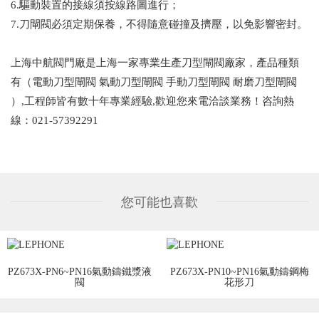
6.驅動裝置的接線須按線路圖進行；
7.刀閘閥必須定期保養，不得隨意碰撞及擠壓，以免影響密封。
上海中航閥門廠是上海一家專業生產刀型閘閥廠家，產品種類
有（電動刀型閘閥 氣動刀型閘閥 手動刀型閘閥 耐磨刀型閘閥
）,工程師皆有數十年專業經驗,歡迎您來電洽談業務！咨詢熱
線：021-57392291
您可能也喜歡
PZ673X-PN6~PN16氣動鑄鐵漿液
PZ673X-PN10~PN16氣動鑄鋼梅
閥
花形刀