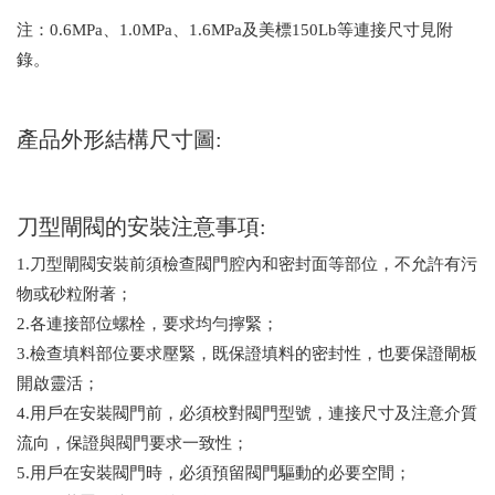
注：0.6MPa、1.0MPa、1.6MPa及美標150Lb等連接尺寸見附
錄。
產品外形結構尺寸圖:
刀型閘閥的安裝注意事項:
1.刀型閘閥安裝前須檢查閥門腔內和密封面等部位，不允許有污
物或砂粒附著；
2.各連接部位螺栓，要求均勻擰緊；
3.檢查填料部位要求壓緊，既保證填料的密封性，也要保證閘板
開啟靈活；
4.用戶在安裝閥門前，必須校對閥門型號，連接尺寸及注意介質
流向，保證與閥門要求一致性；
5.用戶在安裝閥門時，必須預留閥門驅動的必要空間；