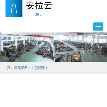
Toggl
naviga
主頁
>
產品展示
>
刀型閘閥
>