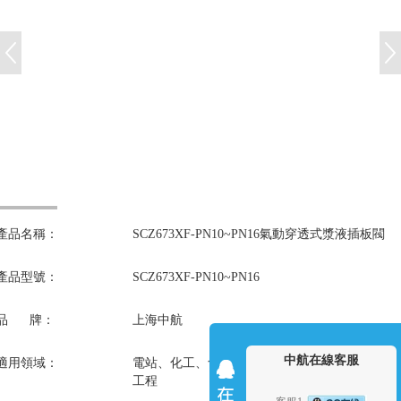
產品名稱：
SCZ673XF-PN10~PN16氣動穿透式漿液插板閥
產品型號：
SCZ673XF-PN10~PN16
品 牌：
上海中航
中航在線客服
適用領域：
電站、化工、食品、造紙、制藥、煤碳、采礦等
工程